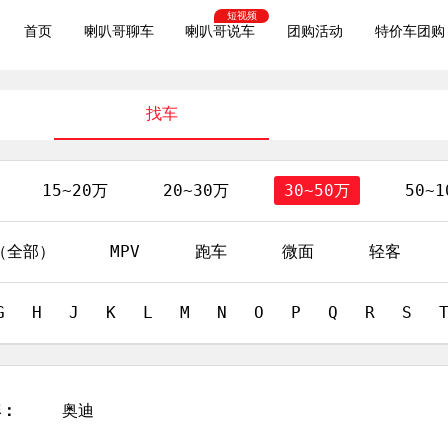
短视频
首页
喇叭哥聊车
喇叭哥说车
团购活动
特价车团购
找车
15~20万
20~30万
30~50万
50~
V（全部）
MPV
跑车
微面
轻客
G
H
J
K
L
M
N
O
P
Q
R
S
牌：
奥迪