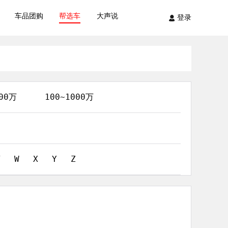
车品团购
帮选车
大声说
登录
100万
100~1000万
T
W
X
Y
Z