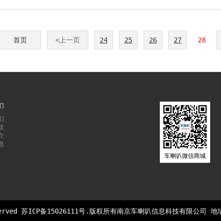
首页
<上一页
24
25
26
27
28
们
们
议
介
息
车喇叭微信商城
served
苏ICP备15026111号
.版权所有南京车喇叭信息科技有限公司 地