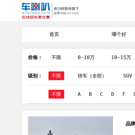
首页
哪个好
价格：
不限
0~10万
10~15万
级别：
不限
轿车（全部）
SU
不限
A
B
C
D
F
品