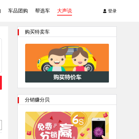
购
车品团购
帮选车
大声说
登录
购买特卖车
分销赚分贝