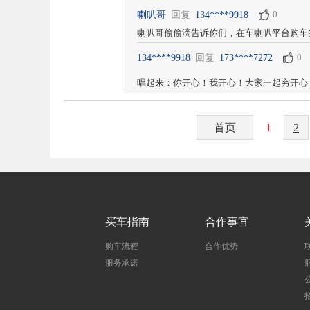
0
喇叭哥
回复
134****9918
喇叭哥偷偷滴告诉你们，在车喇叭平台购车
0
134****9918
回复
173****7272
唱起来：你开心！我开心！大家一起穷开心
首页
1
2
买车指南
合作事宜
购车流程
合作优势
服务承诺