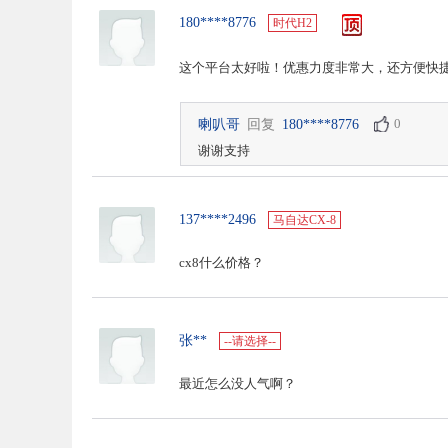
180****8776
时代H2
这个平台太好啦！优惠力度非常大，还方便快
0
喇叭哥
回复
180****8776
谢谢支持
137****2496
马自达CX-8
cx8什么价格？
张**
--请选择--
最近怎么没人气啊？