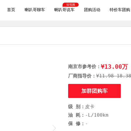
短视频
首页
喇叭哥聊车
喇叭哥说车
团购活动
特价车团购
¥13.00万
南京市参考价：
厂商指导价：
¥11.98-18.3
加群团购车
级 别：
皮卡
油 耗：
-L/100km
保 修：
-