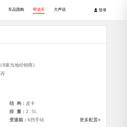
车品团购
帮选车
大声说
登录
(0家当地经销商)
8万
结 构：
皮卡
排 量：
2.5L
变速箱：
6挡手动
更多配置>